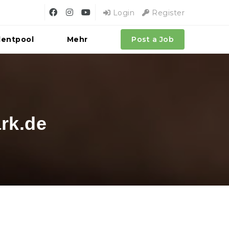
Login
Register
lentpool
Mehr
Post a Job
rk.de